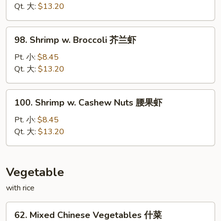
Lobster
Qt. 大:
$13.20
Sauce
虾
98.
98. Shrimp w. Broccoli 芥兰虾
龙
Shrimp
湖
w.
Pt. 小:
$8.45
Broccoli
Qt. 大:
$13.20
芥
兰
100.
100. Shrimp w. Cashew Nuts 腰果虾
虾
Shrimp
w.
Pt. 小:
$8.45
Cashew
Qt. 大:
$13.20
Nuts
腰
果
Vegetable
虾
with rice
62.
62. Mixed Chinese Vegetables 什菜
Mixed