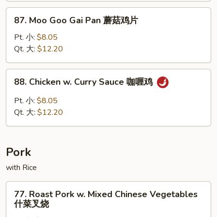
腰
87.
87. Moo Goo Gai Pan 蘑菇鸡片
果
Moo
鸡
Goo
Pt. 小:
$8.05
Gai
Qt. 大:
$12.20
Pan
蘑
88.
88. Chicken w. Curry Sauce 咖喱鸡
菇
Chicken
鸡
w.
Pt. 小:
$8.05
片
Curry
Qt. 大:
$12.20
Sauce
咖
喱
Pork
鸡
with Rice
77.
77. Roast Pork w. Mixed Chinese Vegetables
Roast
什菜叉烧
Pork