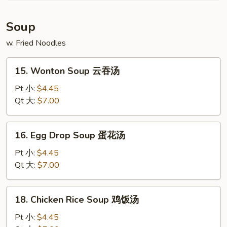
甜
包
Soup
w. Fried Noodles
15.
15. Wonton Soup 云吞汤
Wonton
Soup
Pt 小:
$4.45
云
Qt 大:
$7.00
吞
汤
16.
16. Egg Drop Soup 蛋花汤
Egg
Drop
Pt 小:
$4.45
Soup
Qt 大:
$7.00
蛋
花
18.
18. Chicken Rice Soup 鸡饭汤
汤
Chicken
Rice
Pt 小:
$4.45