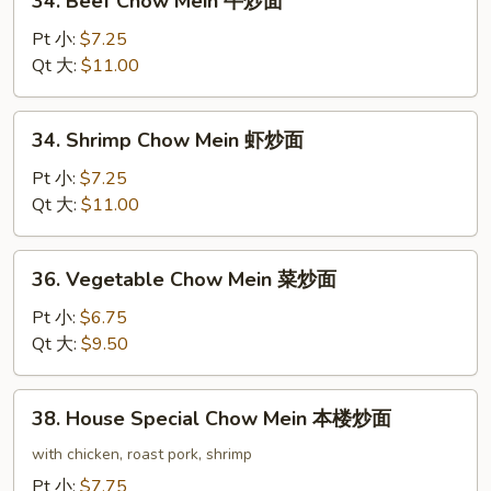
34. Beef Chow Mein 牛炒面
面
Beef
Chow
Pt 小:
$7.25
Mein
Qt 大:
$11.00
牛
炒
34.
34. Shrimp Chow Mein 虾炒面
面
Shrimp
Chow
Pt 小:
$7.25
Mein
Qt 大:
$11.00
虾
炒
36.
36. Vegetable Chow Mein 菜炒面
面
Vegetable
Chow
Pt 小:
$6.75
Mein
Qt 大:
$9.50
菜
炒
38.
38. House Special Chow Mein 本楼炒面
面
House
Special
with chicken, roast pork, shrimp
Chow
Pt 小:
$7.75