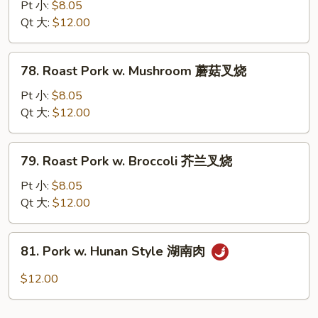
Pt 小:
$8.05
w.
Qt 大:
$12.00
Mixed
Chinese
Vegetables
78.
78. Roast Pork w. Mushroom 蘑菇叉烧
什
Roast
菜
Pork
Pt 小:
$8.05
叉
w.
Qt 大:
$12.00
烧
Mushroom
蘑
79.
79. Roast Pork w. Broccoli 芥兰叉烧
菇
Roast
叉
Pork
Pt 小:
$8.05
烧
w.
Qt 大:
$12.00
Broccoli
芥
81.
81. Pork w. Hunan Style 湖南肉
兰
Pork
叉
w.
$12.00
烧
Hunan
Style