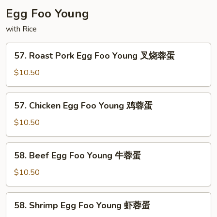
洲
Egg Foo Young
米
粉
with Rice
57.
57. Roast Pork Egg Foo Young 叉烧蓉蛋
Roast
Pork
$10.50
Egg
Foo
57.
57. Chicken Egg Foo Young 鸡蓉蛋
Young
Chicken
叉
Egg
$10.50
烧
Foo
蓉
Young
58.
蛋
58. Beef Egg Foo Young 牛蓉蛋
鸡
Beef
蓉
Egg
$10.50
蛋
Foo
Young
58.
58. Shrimp Egg Foo Young 虾蓉蛋
牛
Shrimp