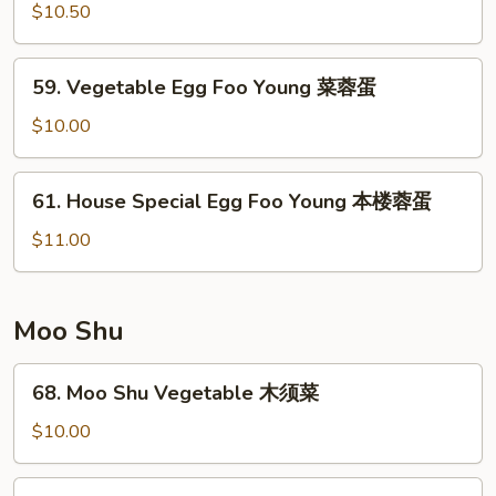
蓉
Egg
$10.50
蛋
Foo
Young
59.
59. Vegetable Egg Foo Young 菜蓉蛋
虾
Vegetable
蓉
Egg
$10.00
蛋
Foo
Young
61.
61. House Special Egg Foo Young 本楼蓉蛋
菜
House
蓉
Special
$11.00
蛋
Egg
Foo
Young
Moo Shu
本
楼
68.
68. Moo Shu Vegetable 木须菜
蓉
Moo
蛋
Shu
$10.00
Vegetable
木
69.