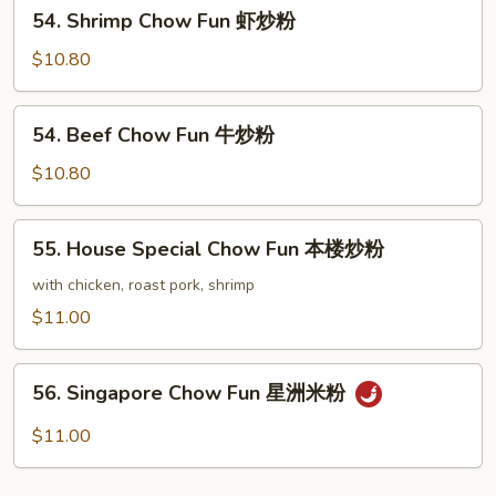
54.
54. Shrimp Chow Fun 虾炒粉
炒
Shrimp
粉
Chow
$10.80
Fun
虾
54.
54. Beef Chow Fun 牛炒粉
炒
Beef
粉
Chow
$10.80
Fun
牛
55.
55. House Special Chow Fun 本楼炒粉
炒
House
粉
Special
with chicken, roast pork, shrimp
Chow
$11.00
Fun
本
56.
楼
56. Singapore Chow Fun 星洲米粉
Singapore
炒
Chow
$11.00
粉
Fun
星