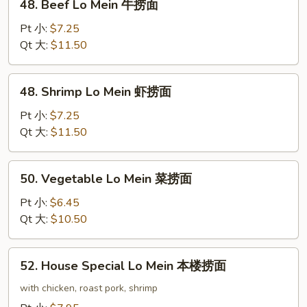
48. Beef Lo Mein 牛捞面
面
Beef
Lo
Pt 小:
$7.25
Mein
Qt 大:
$11.50
牛
捞
48.
48. Shrimp Lo Mein 虾捞面
面
Shrimp
Lo
Pt 小:
$7.25
Mein
Qt 大:
$11.50
虾
捞
50.
50. Vegetable Lo Mein 菜捞面
面
Vegetable
Lo
Pt 小:
$6.45
Mein
Qt 大:
$10.50
菜
捞
52.
52. House Special Lo Mein 本楼捞面
面
House
Special
with chicken, roast pork, shrimp
Lo