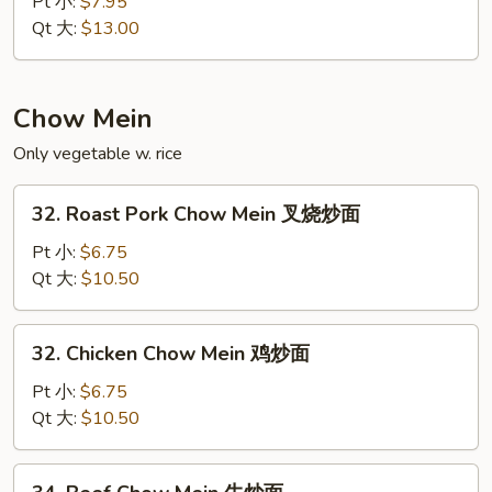
Pt 小:
$7.95
Mein
Qt 大:
$13.00
本
楼
捞
Chow Mein
面
Only vegetable w. rice
32.
32. Roast Pork Chow Mein 叉烧炒面
Roast
Pork
Pt 小:
$6.75
Chow
Qt 大:
$10.50
Mein
叉
32.
32. Chicken Chow Mein 鸡炒面
烧
Chicken
炒
Chow
Pt 小:
$6.75
面
Mein
Qt 大:
$10.50
鸡
炒
34.