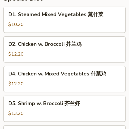
香
芥
D1.
D1. Steamed Mixed Vegetables 蒸什菜
兰
Steamed
Mixed
$10.20
Vegetables
蒸
D2.
D2. Chicken w. Broccoli 芥兰鸡
什
Chicken
菜
w.
$12.20
Broccoli
芥
D4.
D4. Chicken w. Mixed Vegetables 什菜鸡
兰
Chicken
鸡
w.
$12.20
Mixed
Vegetables
D5.
D5. Shrimp w. Broccoli 芥兰虾
什
Shrimp
菜
w.
$13.20
鸡
Broccoli
芥
D8.