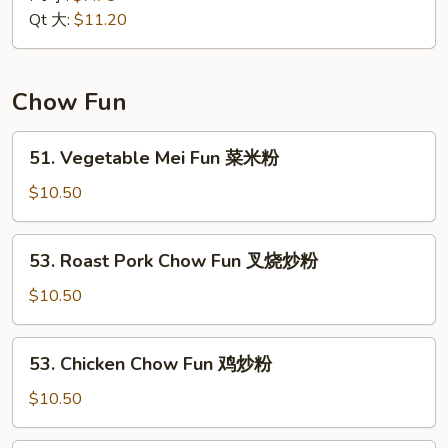
Mein
Qt 大:
$11.20
本
楼
炒
Chow Fun
面
51.
51. Vegetable Mei Fun 菜米粉
Vegetable
Mei
$10.50
Fun
菜
53.
53. Roast Pork Chow Fun 叉烧炒粉
米
Roast
粉
Pork
$10.50
Chow
Fun
53.
53. Chicken Chow Fun 鸡炒粉
叉
Chicken
烧
Chow
$10.50
炒
Fun
粉
鸡