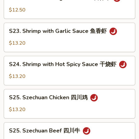
Beef
南
with
$12.50
牛
Kung
Pao
S23.
Sauce
S23. Shrimp with Garlic Sauce 鱼香虾
Shrimp
宫
with
$13.20
保
Garlic
牛
Sauce
S24.
鱼
S24. Shrimp with Hot Spicy Sauce 干烧虾
Shrimp
香
with
$13.20
虾
Hot
Spicy
S25.
Sauce
S25. Szechuan Chicken 四川鸡
Szechuan
干
Chicken
$13.20
烧
四
虾
川
S25.
鸡
S25. Szechuan Beef 四川牛
Szechuan