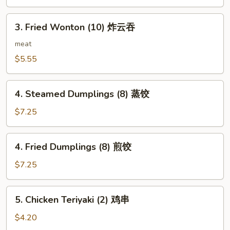
(2)
上
3.
3. Fried Wonton (10) 炸云吞
海
Fried
卷
Wonton
meat
(10)
$5.55
炸
云
4.
吞
4. Steamed Dumplings (8) 蒸饺
Steamed
Dumplings
$7.25
(8)
蒸
4.
4. Fried Dumplings (8) 煎饺
饺
Fried
Dumplings
$7.25
(8)
煎
5.
5. Chicken Teriyaki (2) 鸡串
饺
Chicken
Teriyaki
$4.20
(2)