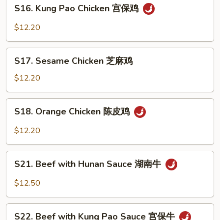
S16.
湖
S16. Kung Pao Chicken 宫保鸡
Kung
南
Pao
$12.20
鸡
Chicken
宫
S17.
保
S17. Sesame Chicken 芝麻鸡
Sesame
鸡
Chicken
$12.20
芝
麻
S18.
S18. Orange Chicken 陈皮鸡
鸡
Orange
Chicken
$12.20
陈
皮
S21.
鸡
S21. Beef with Hunan Sauce 湖南牛
Beef
with
$12.50
Hunan
Sauce
S22.
湖
S22. Beef with Kung Pao Sauce 宫保牛