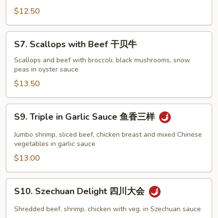
Tso's
$12.50
Shrimp
左
S7.
宗
S7. Scallops with Beef 干贝牛
Scallops
虾
with
Scallops and beef with broccoli, black mushrooms, snow
peas in oyster sauce
Beef
干
$13.50
贝
牛
S9.
S9. Triple in Garlic Sauce 鱼香三样
Triple
in
Jumbo shrimp, sliced beef, chicken breast and mixed Chinese
Garlic
vegetables in garlic sauce
Sauce
$13.00
鱼
香
S10.
S10. Szechuan Delight 四川大会
三
Szechuan
样
Delight
Shredded beef, shrimp, chicken with veg. in Szechuan sauce