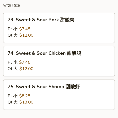
牛
with Rice
73.
73. Sweet & Sour Pork 甜酸肉
Sweet
&
Pt 小:
$7.45
Sour
Qt 大:
$12.00
Pork
甜
74.
74. Sweet & Sour Chicken 甜酸鸡
酸
Sweet
肉
&
Pt 小:
$7.45
Sour
Qt 大:
$12.00
Chicken
甜
75.
75. Sweet & Sour Shrimp 甜酸虾
酸
Sweet
鸡
&
Pt 小:
$8.25
Sour
Qt 大:
$13.00
Shrimp
甜