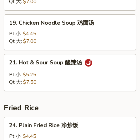
Soup
Qt 大:
$7.00
鸡
饭
19.
19. Chicken Noodle Soup 鸡面汤
汤
Chicken
Noodle
Pt 小:
$4.45
Soup
Qt 大:
$7.00
鸡
面
21.
21. Hot & Sour Soup 酸辣汤
汤
Hot
&
Pt 小:
$5.25
Sour
Qt 大:
$7.50
Soup
酸
辣
Fried Rice
汤
24.
24. Plain Fried Rice 净炒饭
Plain
Fried
Pt 小:
$4.45