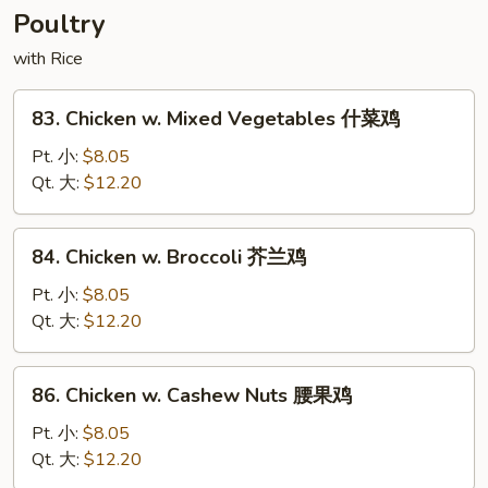
酸
Poultry
虾
with Rice
83.
83. Chicken w. Mixed Vegetables 什菜鸡
Chicken
w.
Pt. 小:
$8.05
Mixed
Qt. 大:
$12.20
Vegetables
什
84.
84. Chicken w. Broccoli 芥兰鸡
菜
Chicken
鸡
w.
Pt. 小:
$8.05
Broccoli
Qt. 大:
$12.20
芥
兰
86.
86. Chicken w. Cashew Nuts 腰果鸡
鸡
Chicken
w.
Pt. 小:
$8.05
Cashew
Qt. 大:
$12.20
Nuts