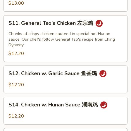
四
$13.00
川
大
S11.
会
S11. General Tso's Chicken 左宗鸡
General
Tso's
Chunks of crispy chicken sauteed in special hot Hunan
Chicken
sauce. Our chef's follow General Tso's recipe from Ching
Dynasty
左
$12.20
宗
鸡
S12.
S12. Chicken w. Garlic Sauce 鱼香鸡
Chicken
w.
$12.20
Garlic
Sauce
S14.
鱼
S14. Chicken w. Hunan Sauce 湖南鸡
Chicken
香
w.
$12.20
鸡
Hunan
Sauce