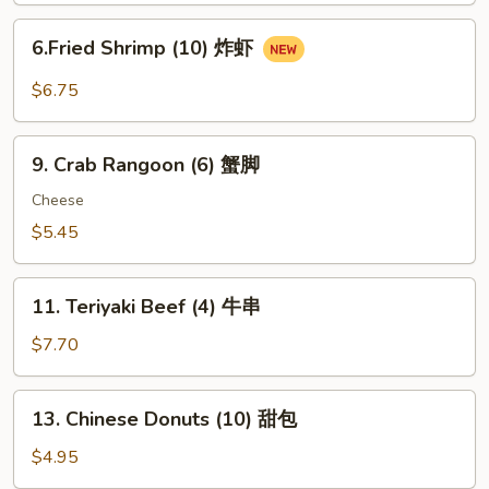
鸡
6.Fried
6.Fried Shrimp (10) 炸虾
串
Shrimp
(10)
$6.75
炸
虾
9.
9. Crab Rangoon (6) 蟹脚
Crab
Rangoon
Cheese
(6)
$5.45
蟹
脚
11.
11. Teriyaki Beef (4) 牛串
Teriyaki
Beef
$7.70
(4)
牛
13.
13. Chinese Donuts (10) 甜包
串
Chinese
Donuts
$4.95
(10)