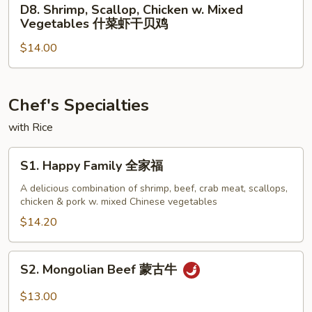
D8. Shrimp, Scallop, Chicken w. Mixed
兰
Shrimp,
Vegetables 什菜虾干贝鸡
虾
Scallop,
$14.00
Chicken
w.
Mixed
Vegetables
Chef's Specialties
什
with Rice
菜
虾
S1.
S1. Happy Family 全家福
干
Happy
贝
Family
A delicious combination of shrimp, beef, crab meat, scallops,
鸡
chicken & pork w. mixed Chinese vegetables
全
家
$14.20
福
S2.
S2. Mongolian Beef 蒙古牛
Mongolian
Beef
$13.00
蒙