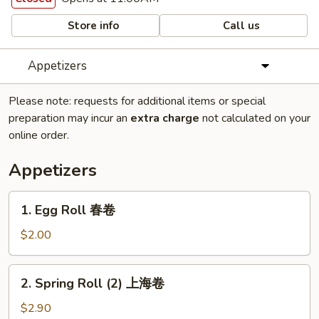
Store info
Call us
Appetizers
Please note: requests for additional items or special
preparation may incur an
extra charge
not calculated on your
online order.
Appetizers
1.
1. Egg Roll 春卷
Egg
Roll
$2.00
春
卷
2.
2. Spring Roll (2) 上海卷
Spring
Roll
$2.90