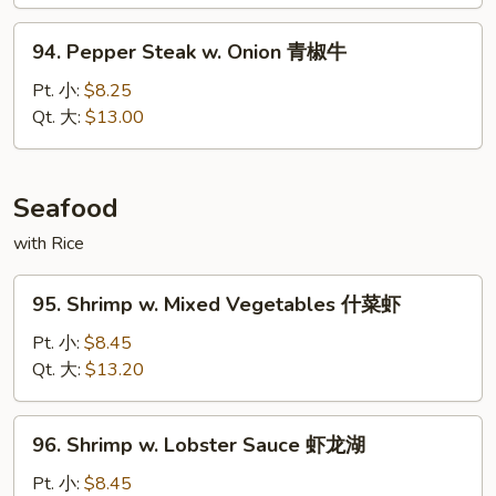
蘑
菇
94.
94. Pepper Steak w. Onion 青椒牛
牛
Pepper
Steak
Pt. 小:
$8.25
w.
Qt. 大:
$13.00
Onion
青
椒
Seafood
牛
with Rice
95.
95. Shrimp w. Mixed Vegetables 什菜虾
Shrimp
w.
Pt. 小:
$8.45
Mixed
Qt. 大:
$13.20
Vegetables
什
96.
96. Shrimp w. Lobster Sauce 虾龙湖
菜
Shrimp
虾
w.
Pt. 小:
$8.45