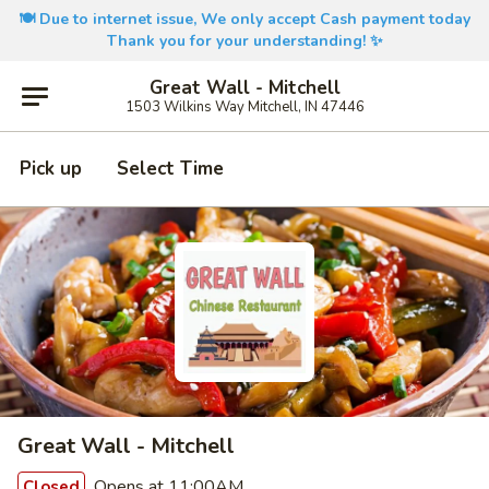
🍽️ Due to internet issue, We only accept Cash payment today
Thank you for your understanding! ✨
Great Wall - Mitchell
1503 Wilkins Way Mitchell, IN 47446
Pick up
Select Time
Great Wall - Mitchell
Opens at 11:00AM
Closed