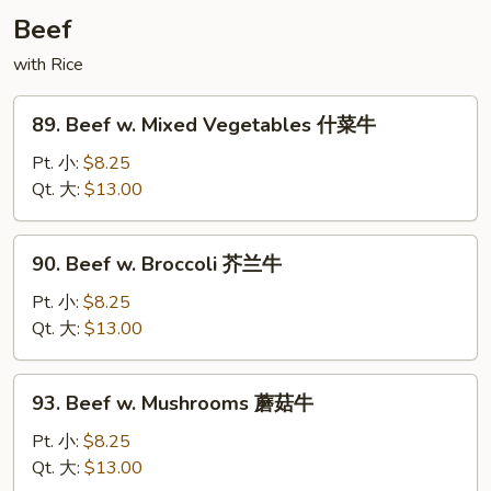
湖
Beef
南
肉
with Rice
89.
89. Beef w. Mixed Vegetables 什菜牛
Beef
w.
Pt. 小:
$8.25
Mixed
Qt. 大:
$13.00
Vegetables
什
90.
90. Beef w. Broccoli 芥兰牛
菜
Beef
牛
w.
Pt. 小:
$8.25
Broccoli
Qt. 大:
$13.00
芥
兰
93.
93. Beef w. Mushrooms 蘑菇牛
牛
Beef
w.
Pt. 小:
$8.25
Mushrooms
Qt. 大:
$13.00