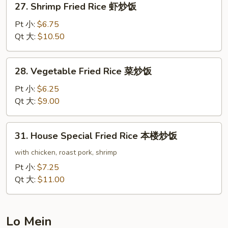
27. Shrimp Fried Rice 虾炒饭
饭
Shrimp
Fried
Pt 小:
$6.75
Rice
Qt 大:
$10.50
虾
炒
28.
28. Vegetable Fried Rice 菜炒饭
饭
Vegetable
Fried
Pt 小:
$6.25
Rice
Qt 大:
$9.00
菜
炒
31.
31. House Special Fried Rice 本楼炒饭
饭
House
Special
with chicken, roast pork, shrimp
Fried
Pt 小:
$7.25
Rice
Qt 大:
$11.00
本
楼
炒
Lo Mein
饭