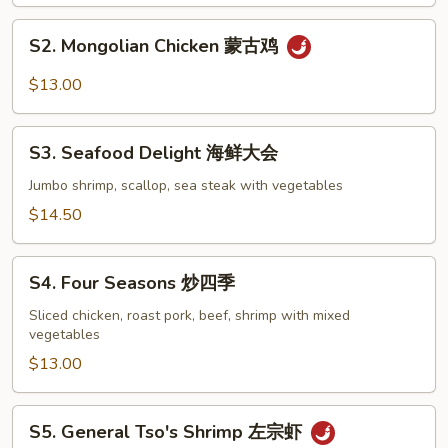
古
S2.
牛
S2. Mongolian Chicken 蒙古鸡
Mongolian
Chicken
$13.00
蒙
古
S3.
鸡
S3. Seafood Delight 海鲜大会
Seafood
Delight
Jumbo shrimp, scallop, sea steak with vegetables
海
$14.50
鲜
大
S4.
会
S4. Four Seasons 炒四季
Four
Seasons
Sliced chicken, roast pork, beef, shrimp with mixed
vegetables
炒
四
$13.00
季
S5.
S5. General Tso's Shrimp 左宗虾
General