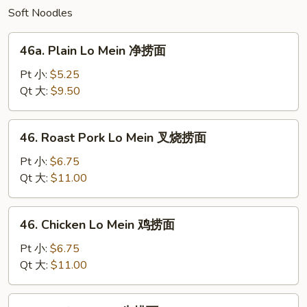
Soft Noodles
46a.
46a. Plain Lo Mein 净捞面
Plain
Lo
Pt 小:
$5.25
Mein
Qt 大:
$9.50
净
捞
46.
46. Roast Pork Lo Mein 叉烧捞面
面
Roast
Pork
Pt 小:
$6.75
Lo
Qt 大:
$11.00
Mein
叉
46.
46. Chicken Lo Mein 鸡捞面
烧
Chicken
捞
Lo
Pt 小:
$6.75
面
Mein
Qt 大:
$11.00
鸡
捞
48.