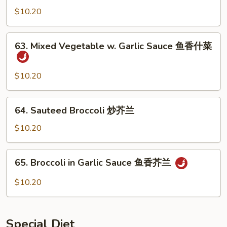
Chinese
$10.20
Vegetables
什
63.
63. Mixed Vegetable w. Garlic Sauce 鱼香什菜
菜
Mixed
Vegetable
w.
$10.20
Garlic
Sauce
64.
64. Sauteed Broccoli 炒芥兰
鱼
Sauteed
香
Broccoli
$10.20
什
炒
菜
芥
65.
65. Broccoli in Garlic Sauce 鱼香芥兰
兰
Broccoli
in
$10.20
Garlic
Sauce
鱼
Special Diet