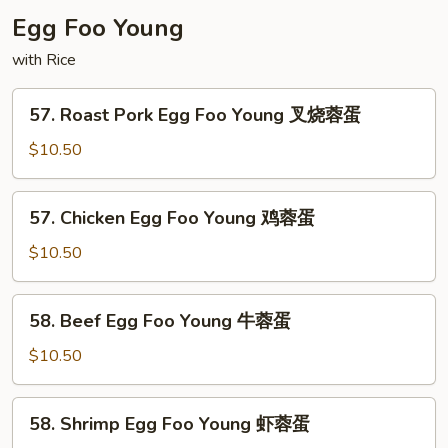
洲
Egg Foo Young
米
粉
with Rice
57.
57. Roast Pork Egg Foo Young 叉烧蓉蛋
Roast
Pork
$10.50
Egg
Foo
57.
57. Chicken Egg Foo Young 鸡蓉蛋
Young
Chicken
叉
Egg
$10.50
烧
Foo
蓉
Young
58.
蛋
58. Beef Egg Foo Young 牛蓉蛋
鸡
Beef
蓉
Egg
$10.50
蛋
Foo
Young
58.
58. Shrimp Egg Foo Young 虾蓉蛋
牛
Shrimp