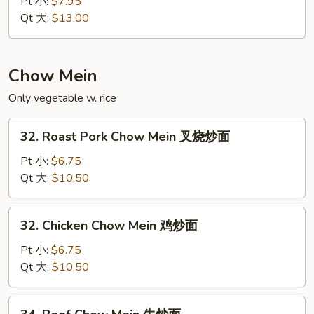
Pt 小:
$7.95
Mein
Qt 大:
$13.00
本
楼
捞
Chow Mein
面
Only vegetable w. rice
32.
32. Roast Pork Chow Mein 叉烧炒面
Roast
Pork
Pt 小:
$6.75
Chow
Qt 大:
$10.50
Mein
叉
32.
32. Chicken Chow Mein 鸡炒面
烧
Chicken
炒
Chow
Pt 小:
$6.75
面
Mein
Qt 大:
$10.50
鸡
炒
34.