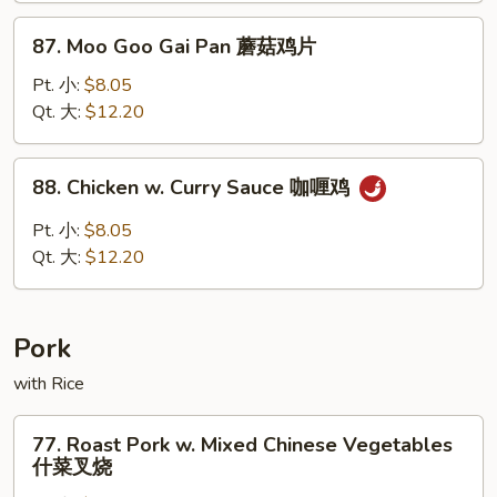
腰
87.
87. Moo Goo Gai Pan 蘑菇鸡片
果
Moo
鸡
Goo
Pt. 小:
$8.05
Gai
Qt. 大:
$12.20
Pan
蘑
88.
88. Chicken w. Curry Sauce 咖喱鸡
菇
Chicken
鸡
w.
Pt. 小:
$8.05
片
Curry
Qt. 大:
$12.20
Sauce
咖
喱
Pork
鸡
with Rice
77.
77. Roast Pork w. Mixed Chinese Vegetables
Roast
什菜叉烧
Pork