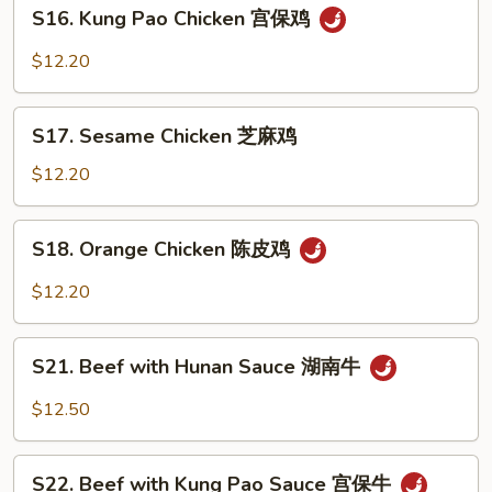
S16.
湖
S16. Kung Pao Chicken 宫保鸡
Kung
南
Pao
$12.20
鸡
Chicken
宫
S17.
保
S17. Sesame Chicken 芝麻鸡
Sesame
鸡
Chicken
$12.20
芝
麻
S18.
S18. Orange Chicken 陈皮鸡
鸡
Orange
Chicken
$12.20
陈
皮
S21.
鸡
S21. Beef with Hunan Sauce 湖南牛
Beef
with
$12.50
Hunan
Sauce
S22.
湖
S22. Beef with Kung Pao Sauce 宫保牛