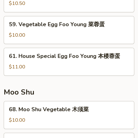
蓉
Egg
$10.50
蛋
Foo
Young
59.
59. Vegetable Egg Foo Young 菜蓉蛋
虾
Vegetable
蓉
Egg
$10.00
蛋
Foo
Young
61.
61. House Special Egg Foo Young 本楼蓉蛋
菜
House
蓉
Special
$11.00
蛋
Egg
Foo
Young
Moo Shu
本
楼
68.
68. Moo Shu Vegetable 木须菜
蓉
Moo
蛋
Shu
$10.00
Vegetable
木
69.