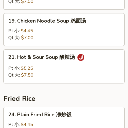
Soup
Qt 大:
$7.00
鸡
饭
19.
19. Chicken Noodle Soup 鸡面汤
汤
Chicken
Noodle
Pt 小:
$4.45
Soup
Qt 大:
$7.00
鸡
面
21.
21. Hot & Sour Soup 酸辣汤
汤
Hot
&
Pt 小:
$5.25
Sour
Qt 大:
$7.50
Soup
酸
辣
Fried Rice
汤
24.
24. Plain Fried Rice 净炒饭
Plain
Fried
Pt 小:
$4.45