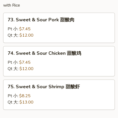
牛
with Rice
73.
73. Sweet & Sour Pork 甜酸肉
Sweet
&
Pt 小:
$7.45
Sour
Qt 大:
$12.00
Pork
甜
74.
74. Sweet & Sour Chicken 甜酸鸡
酸
Sweet
肉
&
Pt 小:
$7.45
Sour
Qt 大:
$12.00
Chicken
甜
75.
75. Sweet & Sour Shrimp 甜酸虾
酸
Sweet
鸡
&
Pt 小:
$8.25
Sour
Qt 大:
$13.00
Shrimp
甜