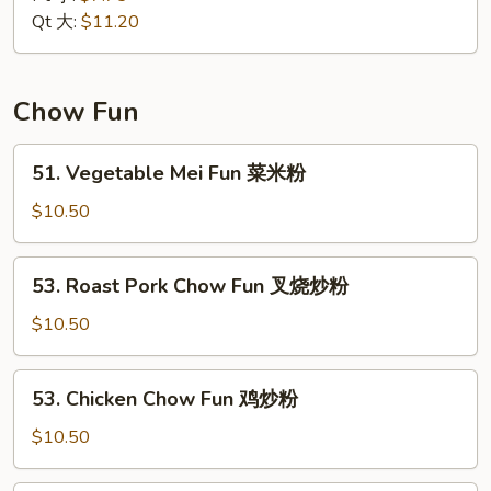
Mein
Qt 大:
$11.20
本
楼
炒
Chow Fun
面
51.
51. Vegetable Mei Fun 菜米粉
Vegetable
Mei
$10.50
Fun
菜
53.
53. Roast Pork Chow Fun 叉烧炒粉
米
Roast
粉
Pork
$10.50
Chow
Fun
53.
53. Chicken Chow Fun 鸡炒粉
叉
Chicken
烧
Chow
$10.50
炒
Fun
粉
鸡