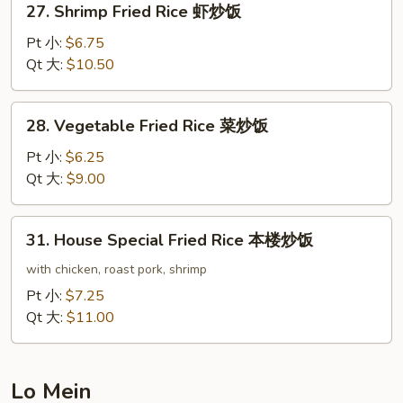
27. Shrimp Fried Rice 虾炒饭
饭
Shrimp
Fried
Pt 小:
$6.75
Rice
Qt 大:
$10.50
虾
炒
28.
28. Vegetable Fried Rice 菜炒饭
饭
Vegetable
Fried
Pt 小:
$6.25
Rice
Qt 大:
$9.00
菜
炒
31.
31. House Special Fried Rice 本楼炒饭
饭
House
Special
with chicken, roast pork, shrimp
Fried
Pt 小:
$7.25
Rice
Qt 大:
$11.00
本
楼
炒
Lo Mein
饭