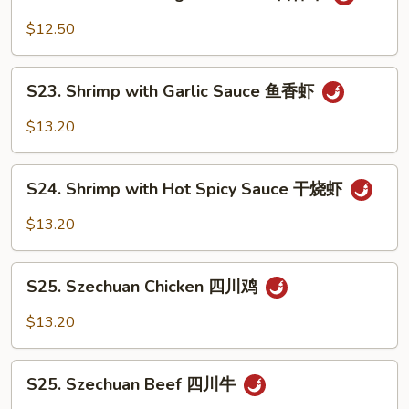
Beef
南
with
$12.50
牛
Kung
Pao
S23.
Sauce
S23. Shrimp with Garlic Sauce 鱼香虾
Shrimp
宫
with
$13.20
保
Garlic
牛
Sauce
S24.
鱼
S24. Shrimp with Hot Spicy Sauce 干烧虾
Shrimp
香
with
$13.20
虾
Hot
Spicy
S25.
Sauce
S25. Szechuan Chicken 四川鸡
Szechuan
干
Chicken
$13.20
烧
四
虾
川
S25.
鸡
S25. Szechuan Beef 四川牛
Szechuan