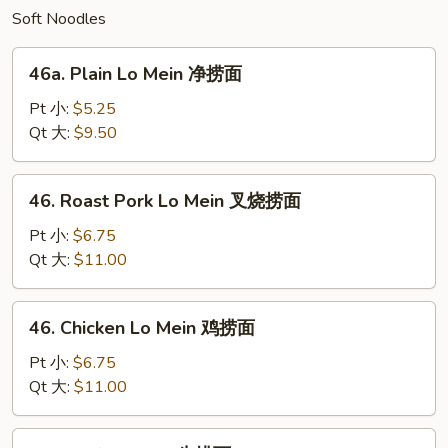
Soft Noodles
46a.
46a. Plain Lo Mein 净捞面
Plain
Lo
Pt 小:
$5.25
Mein
Qt 大:
$9.50
净
捞
46.
46. Roast Pork Lo Mein 叉烧捞面
面
Roast
Pork
Pt 小:
$6.75
Lo
Qt 大:
$11.00
Mein
叉
46.
46. Chicken Lo Mein 鸡捞面
烧
Chicken
捞
Lo
Pt 小:
$6.75
面
Mein
Qt 大:
$11.00
鸡
捞
48.