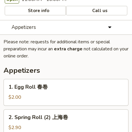
Store info
Call us
Appetizers
Please note: requests for additional items or special
preparation may incur an
extra charge
not calculated on your
online order.
Appetizers
1.
1. Egg Roll 春卷
Egg
Roll
$2.00
春
卷
2.
2. Spring Roll (2) 上海卷
Spring
Roll
$2.90