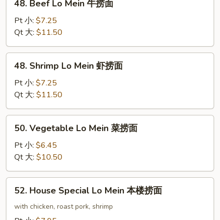
48. Beef Lo Mein 牛捞面
面
Beef
Lo
Pt 小:
$7.25
Mein
Qt 大:
$11.50
牛
捞
48.
48. Shrimp Lo Mein 虾捞面
面
Shrimp
Lo
Pt 小:
$7.25
Mein
Qt 大:
$11.50
虾
捞
50.
50. Vegetable Lo Mein 菜捞面
面
Vegetable
Lo
Pt 小:
$6.45
Mein
Qt 大:
$10.50
菜
捞
52.
52. House Special Lo Mein 本楼捞面
面
House
Special
with chicken, roast pork, shrimp
Lo