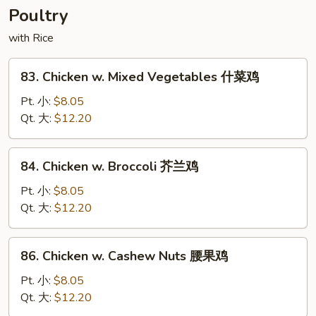
酸
Poultry
虾
with Rice
83.
83. Chicken w. Mixed Vegetables 什菜鸡
Chicken
w.
Pt. 小:
$8.05
Mixed
Qt. 大:
$12.20
Vegetables
什
84.
84. Chicken w. Broccoli 芥兰鸡
菜
Chicken
鸡
w.
Pt. 小:
$8.05
Broccoli
Qt. 大:
$12.20
芥
兰
86.
86. Chicken w. Cashew Nuts 腰果鸡
鸡
Chicken
w.
Pt. 小:
$8.05
Cashew
Qt. 大:
$12.20
Nuts