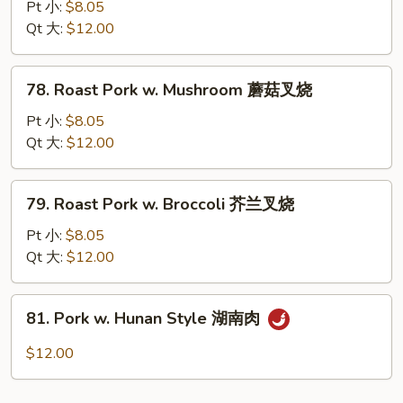
Pt 小:
$8.05
w.
Qt 大:
$12.00
Mixed
Chinese
Vegetables
78.
78. Roast Pork w. Mushroom 蘑菇叉烧
什
Roast
菜
Pork
Pt 小:
$8.05
叉
w.
Qt 大:
$12.00
烧
Mushroom
蘑
79.
79. Roast Pork w. Broccoli 芥兰叉烧
菇
Roast
叉
Pork
Pt 小:
$8.05
烧
w.
Qt 大:
$12.00
Broccoli
芥
81.
81. Pork w. Hunan Style 湖南肉
兰
Pork
叉
w.
$12.00
烧
Hunan
Style