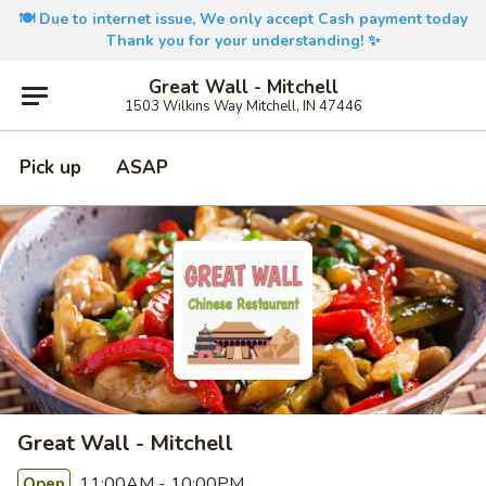
🍽️ Due to internet issue, We only accept Cash payment today
Thank you for your understanding! ✨
Great Wall - Mitchell
1503 Wilkins Way Mitchell, IN 47446
Pick up
ASAP
Great Wall - Mitchell
11:00AM - 10:00PM
Open