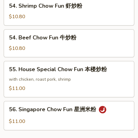
54.
54. Shrimp Chow Fun 虾炒粉
炒
Shrimp
粉
Chow
$10.80
Fun
虾
54.
54. Beef Chow Fun 牛炒粉
炒
Beef
粉
Chow
$10.80
Fun
牛
55.
55. House Special Chow Fun 本楼炒粉
炒
House
粉
Special
with chicken, roast pork, shrimp
Chow
$11.00
Fun
本
56.
楼
56. Singapore Chow Fun 星洲米粉
Singapore
炒
Chow
$11.00
粉
Fun
星