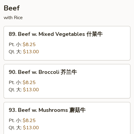
湖
Beef
南
肉
with Rice
89.
89. Beef w. Mixed Vegetables 什菜牛
Beef
w.
Pt. 小:
$8.25
Mixed
Qt. 大:
$13.00
Vegetables
什
90.
90. Beef w. Broccoli 芥兰牛
菜
Beef
牛
w.
Pt. 小:
$8.25
Broccoli
Qt. 大:
$13.00
芥
兰
93.
93. Beef w. Mushrooms 蘑菇牛
牛
Beef
w.
Pt. 小:
$8.25
Mushrooms
Qt. 大:
$13.00