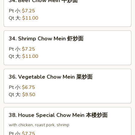
34. Beef Chow Mein 牛炒面
面
Beef
Chow
Pt 小:
$7.25
Mein
Qt 大:
$11.00
牛
炒
34.
34. Shrimp Chow Mein 虾炒面
面
Shrimp
Chow
Pt 小:
$7.25
Mein
Qt 大:
$11.00
虾
炒
36.
36. Vegetable Chow Mein 菜炒面
面
Vegetable
Chow
Pt 小:
$6.75
Mein
Qt 大:
$9.50
菜
炒
38.
38. House Special Chow Mein 本楼炒面
面
House
Special
with chicken, roast pork, shrimp
Chow
Pt 小:
$7.75