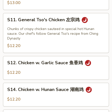
四
$13.00
川
大
S11.
会
S11. General Tso's Chicken 左宗鸡
General
Tso's
Chunks of crispy chicken sauteed in special hot Hunan
Chicken
sauce. Our chef's follow General Tso's recipe from Ching
Dynasty
左
$12.20
宗
鸡
S12.
S12. Chicken w. Garlic Sauce 鱼香鸡
Chicken
w.
$12.20
Garlic
Sauce
S14.
鱼
S14. Chicken w. Hunan Sauce 湖南鸡
Chicken
香
w.
$12.20
鸡
Hunan
Sauce