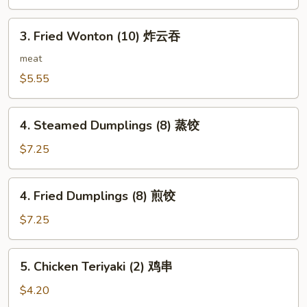
(2)
上
3.
3. Fried Wonton (10) 炸云吞
海
Fried
卷
Wonton
meat
(10)
$5.55
炸
云
4.
吞
4. Steamed Dumplings (8) 蒸饺
Steamed
Dumplings
$7.25
(8)
蒸
4.
4. Fried Dumplings (8) 煎饺
饺
Fried
Dumplings
$7.25
(8)
煎
5.
5. Chicken Teriyaki (2) 鸡串
饺
Chicken
Teriyaki
$4.20
(2)