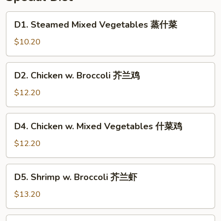
香
芥
D1.
D1. Steamed Mixed Vegetables 蒸什菜
兰
Steamed
Mixed
$10.20
Vegetables
蒸
D2.
D2. Chicken w. Broccoli 芥兰鸡
什
Chicken
菜
w.
$12.20
Broccoli
芥
D4.
D4. Chicken w. Mixed Vegetables 什菜鸡
兰
Chicken
鸡
w.
$12.20
Mixed
Vegetables
D5.
D5. Shrimp w. Broccoli 芥兰虾
什
Shrimp
菜
w.
$13.20
鸡
Broccoli
芥
D8.