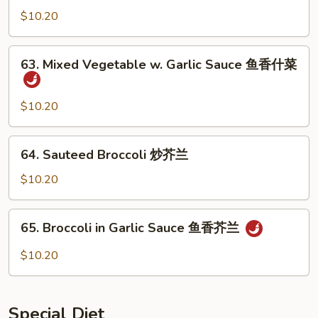
Chinese
$10.20
Vegetables
什
63.
63. Mixed Vegetable w. Garlic Sauce 鱼香什菜
菜
Mixed
Vegetable
w.
$10.20
Garlic
Sauce
64.
64. Sauteed Broccoli 炒芥兰
鱼
Sauteed
香
Broccoli
$10.20
什
炒
菜
芥
65.
65. Broccoli in Garlic Sauce 鱼香芥兰
兰
Broccoli
in
$10.20
Garlic
Sauce
鱼
Special Diet