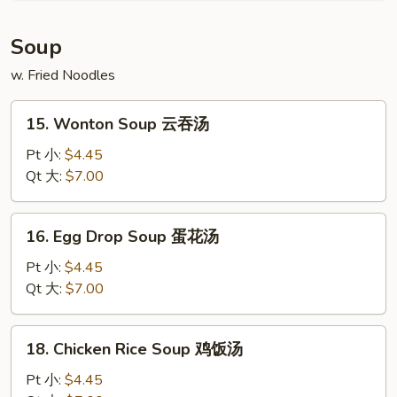
甜
包
Soup
w. Fried Noodles
15.
15. Wonton Soup 云吞汤
Wonton
Soup
Pt 小:
$4.45
云
Qt 大:
$7.00
吞
汤
16.
16. Egg Drop Soup 蛋花汤
Egg
Drop
Pt 小:
$4.45
Soup
Qt 大:
$7.00
蛋
花
18.
18. Chicken Rice Soup 鸡饭汤
汤
Chicken
Rice
Pt 小:
$4.45