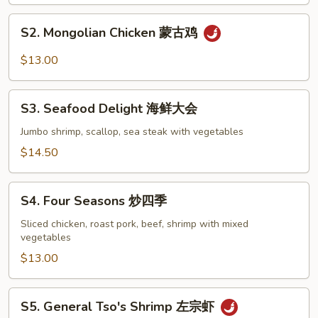
古
S2.
牛
S2. Mongolian Chicken 蒙古鸡
Mongolian
Chicken
$13.00
蒙
古
S3.
鸡
S3. Seafood Delight 海鲜大会
Seafood
Delight
Jumbo shrimp, scallop, sea steak with vegetables
海
$14.50
鲜
大
S4.
会
S4. Four Seasons 炒四季
Four
Seasons
Sliced chicken, roast pork, beef, shrimp with mixed
vegetables
炒
四
$13.00
季
S5.
S5. General Tso's Shrimp 左宗虾
General