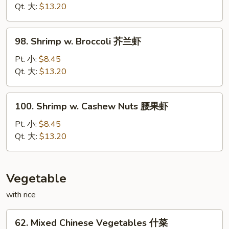
Lobster
Qt. 大:
$13.20
Sauce
虾
98.
98. Shrimp w. Broccoli 芥兰虾
龙
Shrimp
湖
w.
Pt. 小:
$8.45
Broccoli
Qt. 大:
$13.20
芥
兰
100.
100. Shrimp w. Cashew Nuts 腰果虾
虾
Shrimp
w.
Pt. 小:
$8.45
Cashew
Qt. 大:
$13.20
Nuts
腰
果
Vegetable
虾
with rice
62.
62. Mixed Chinese Vegetables 什菜
Mixed