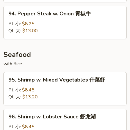
蘑
菇
94.
94. Pepper Steak w. Onion 青椒牛
牛
Pepper
Steak
Pt. 小:
$8.25
w.
Qt. 大:
$13.00
Onion
青
椒
Seafood
牛
with Rice
95.
95. Shrimp w. Mixed Vegetables 什菜虾
Shrimp
w.
Pt. 小:
$8.45
Mixed
Qt. 大:
$13.20
Vegetables
什
96.
96. Shrimp w. Lobster Sauce 虾龙湖
菜
Shrimp
虾
w.
Pt. 小:
$8.45