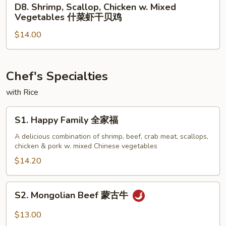
D8. Shrimp, Scallop, Chicken w. Mixed
兰
Shrimp,
Vegetables 什菜虾干贝鸡
虾
Scallop,
$14.00
Chicken
w.
Mixed
Vegetables
Chef's Specialties
什
with Rice
菜
虾
S1.
S1. Happy Family 全家福
干
Happy
贝
Family
A delicious combination of shrimp, beef, crab meat, scallops,
鸡
chicken & pork w. mixed Chinese vegetables
全
家
$14.20
福
S2.
S2. Mongolian Beef 蒙古牛
Mongolian
Beef
$13.00
蒙