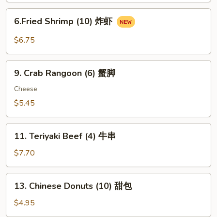
鸡
6.Fried
6.Fried Shrimp (10) 炸虾
串
Shrimp
(10)
$6.75
炸
虾
9.
9. Crab Rangoon (6) 蟹脚
Crab
Rangoon
Cheese
(6)
$5.45
蟹
脚
11.
11. Teriyaki Beef (4) 牛串
Teriyaki
Beef
$7.70
(4)
牛
13.
13. Chinese Donuts (10) 甜包
串
Chinese
Donuts
$4.95
(10)