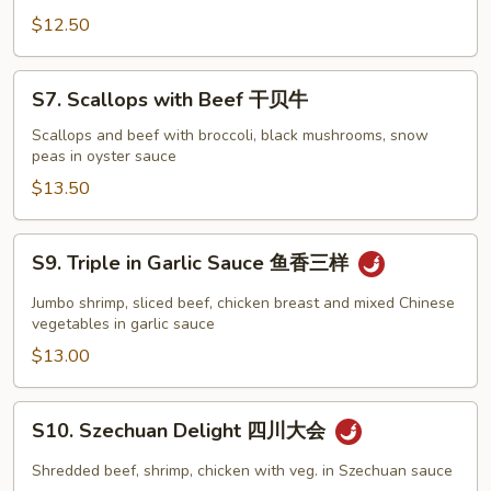
Tso's
$12.50
Shrimp
左
S7.
宗
S7. Scallops with Beef 干贝牛
Scallops
虾
with
Scallops and beef with broccoli, black mushrooms, snow
peas in oyster sauce
Beef
干
$13.50
贝
牛
S9.
S9. Triple in Garlic Sauce 鱼香三样
Triple
in
Jumbo shrimp, sliced beef, chicken breast and mixed Chinese
Garlic
vegetables in garlic sauce
Sauce
$13.00
鱼
香
S10.
S10. Szechuan Delight 四川大会
三
Szechuan
样
Delight
Shredded beef, shrimp, chicken with veg. in Szechuan sauce